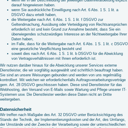
wenn wir in der Beschreibung der jeweiligen Datenverarbeitung explizit
darauf hingewiesen haben.
wenn Sie ausdrückliche Einwilligung nach Art. 6 Abs. 1 S. 1 lit. a
DSGVO dazu erteilt haben,
die Weitergabe nach Art. 6 Abs. 1 S. 1 lit. f DSGVO zur
Geltendmachung, Ausübung oder Verteidigung von Rechtsansprüchen
erforderlich ist und kein Grund zur Annahme besteht, dass Sie ein
überwiegendes schutzwürdiges Interesse an der Nichtweitergabe Ihrer
Daten haben,
im Falle, dass für die Weitergabe nach Art. 6 Abs. 1 S. 1 lit. c DSGVO
eine gesetzliche Verpflichtung besteht und
soweit dies nach Art. 6 Abs. 1 S. 1 lit. b DSGVO für die Abwicklung
von Vertragsverhältnissen mit Ihnen erforderlich ist.
Wir nutzen darüber hinaus für die Abwicklung unserer Services externe
Dienstleister, die wir sorgfältig ausgewählt und schriftlich beauftragt haben.
Sie sind an unsere Weisungen gebunden und werden von uns regelmäßig
kontrolliert. Mit welchen wir erforderlichenfalls Auftragsverarbeitungsverträge
gem. Art. 28 DSGVO geschlossen haben. Diese sind Dienstleister für das
Webhosting, den Versand von E-Mails sowie Wartung und Pflege unserer IT-
Systemen usw. Die Dienstleister werden diese Daten nicht an Dritte
weitergeben.
Datensicherheit
Wir treffen nach Maßgabe des Art. 32 DSGVO unter Berücksichtigung des
Stands der Technik, der Implementierungskosten und der Art, des Umfangs,
der Umstände und der Zwecke der Verarbeitung sowie der unterschiedlichen