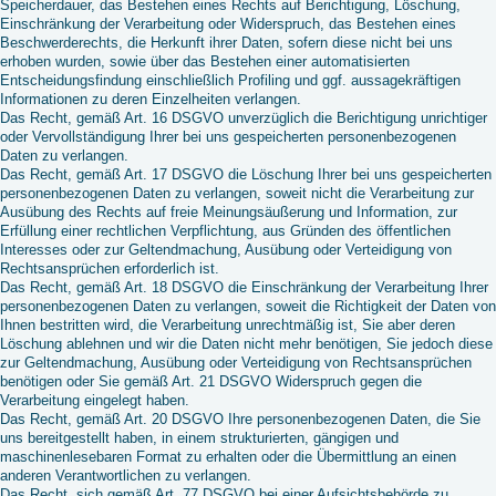
Speicherdauer, das Bestehen eines Rechts auf Berichtigung, Löschung,
Einschränkung der Verarbeitung oder Widerspruch, das Bestehen eines
Beschwerderechts, die Herkunft ihrer Daten, sofern diese nicht bei uns
erhoben wurden, sowie über das Bestehen einer automatisierten
Entscheidungsfindung einschließlich Profiling und ggf. aussagekräftigen
Informationen zu deren Einzelheiten verlangen.
Das Recht, gemäß Art. 16 DSGVO unverzüglich die Berichtigung unrichtiger
oder Vervollständigung Ihrer bei uns gespeicherten personenbezogenen
Daten zu verlangen.
Das Recht, gemäß Art. 17 DSGVO die Löschung Ihrer bei uns gespeicherten
personenbezogenen Daten zu verlangen, soweit nicht die Verarbeitung zur
Ausübung des Rechts auf freie Meinungsäußerung und Information, zur
Erfüllung einer rechtlichen Verpflichtung, aus Gründen des öffentlichen
Interesses oder zur Geltendmachung, Ausübung oder Verteidigung von
Rechtsansprüchen erforderlich ist.
Das Recht, gemäß Art. 18 DSGVO die Einschränkung der Verarbeitung Ihrer
personenbezogenen Daten zu verlangen, soweit die Richtigkeit der Daten von
Ihnen bestritten wird, die Verarbeitung unrechtmäßig ist, Sie aber deren
Löschung ablehnen und wir die Daten nicht mehr benötigen, Sie jedoch diese
zur Geltendmachung, Ausübung oder Verteidigung von Rechtsansprüchen
benötigen oder Sie gemäß Art. 21 DSGVO Widerspruch gegen die
Verarbeitung eingelegt haben.
Das Recht, gemäß Art. 20 DSGVO Ihre personenbezogenen Daten, die Sie
uns bereitgestellt haben, in einem strukturierten, gängigen und
maschinenlesebaren Format zu erhalten oder die Übermittlung an einen
anderen Verantwortlichen zu verlangen.
Das Recht, sich gemäß Art. 77 DSGVO bei einer Aufsichtsbehörde zu