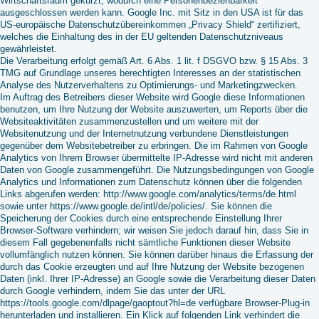
Wirtschaftsraum gekürzt, wodurch eine Personenbeziehbarkeit
ausgeschlossen werden kann. Google Inc. mit Sitz in den USA ist für das
US-europäische Datenschutzübereinkommen „Privacy Shield“ zertifiziert,
welches die Einhaltung des in der EU geltenden Datenschutzniveaus
gewährleistet.
Die Verarbeitung erfolgt gemäß Art. 6 Abs. 1 lit. f DSGVO bzw. § 15 Abs. 3
TMG auf Grundlage unseres berechtigten Interesses an der statistischen
Analyse des Nutzerverhaltens zu Optimierungs- und Marketingzwecken.
Im Auftrag des Betreibers dieser Website wird Google diese Informationen
benutzen, um Ihre Nutzung der Website auszuwerten, um Reports über die
Websiteaktivitäten zusammenzustellen und um weitere mit der
Websitenutzung und der Internetnutzung verbundene Dienstleistungen
gegenüber dem Websitebetreiber zu erbringen. Die im Rahmen von Google
Analytics von Ihrem Browser übermittelte IP-Adresse wird nicht mit anderen
Daten von Google zusammengeführt. Die Nutzungsbedingungen von Google
Analytics und Informationen zum Datenschutz können über die folgenden
Links abgerufen werden: http://www.google.com/analytics/terms/de.html
sowie unter https://www.google.de/intl/de/policies/. Sie können die
Speicherung der Cookies durch eine entsprechende Einstellung Ihrer
Browser-Software verhindern; wir weisen Sie jedoch darauf hin, dass Sie in
diesem Fall gegebenenfalls nicht sämtliche Funktionen dieser Website
vollumfänglich nutzen können. Sie können darüber hinaus die Erfassung der
durch das Cookie erzeugten und auf Ihre Nutzung der Website bezogenen
Daten (inkl. Ihrer IP-Adresse) an Google sowie die Verarbeitung dieser Daten
durch Google verhindern, indem Sie das unter der URL
https://tools.google.com/dlpage/gaoptout?hl=de verfügbare Browser-Plug-in
herunterladen und installieren. Ein Klick auf folgenden Link verhindert die