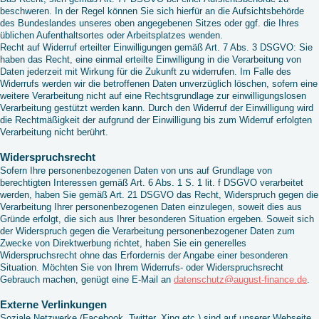
beschweren. In der Regel können Sie sich hierfür an die Aufsichtsbehörde
des Bundeslandes unseres oben angegebenen Sitzes oder ggf. die Ihres
üblichen Aufenthaltsortes oder Arbeitsplatzes wenden.
Recht auf Widerruf erteilter Einwilligungen gemäß Art. 7 Abs. 3 DSGVO: Sie
haben das Recht, eine einmal erteilte Einwilligung in die Verarbeitung von
Daten jederzeit mit Wirkung für die Zukunft zu widerrufen. Im Falle des
Widerrufs werden wir die betroffenen Daten unverzüglich löschen, sofern eine
weitere Verarbeitung nicht auf eine Rechtsgrundlage zur einwilligungslosen
Verarbeitung gestützt werden kann. Durch den Widerruf der Einwilligung wird
die Rechtmäßigkeit der aufgrund der Einwilligung bis zum Widerruf erfolgten
Verarbeitung nicht berührt.
Widerspruchsrecht
Sofern Ihre personenbezogenen Daten von uns auf Grundlage von
berechtigten Interessen gemäß Art. 6 Abs. 1 S. 1 lit. f DSGVO verarbeitet
werden, haben Sie gemäß Art. 21 DSGVO das Recht, Widerspruch gegen die
Verarbeitung Ihrer personenbezogenen Daten einzulegen, soweit dies aus
Gründe erfolgt, die sich aus Ihrer besonderen Situation ergeben. Soweit sich
der Widerspruch gegen die Verarbeitung personenbezogener Daten zum
Zwecke von Direktwerbung richtet, haben Sie ein generelles
Widerspruchsrecht ohne das Erfordernis der Angabe einer besonderen
Situation. Möchten Sie von Ihrem Widerrufs- oder Widerspruchsrecht
Gebrauch machen, genügt eine E-Mail an
datenschutz@august-finance.de
.
Externe Verlinkungen
Soziale Netzwerke (Facebook, Twitter, Xing etc.) sind auf unserer Webseite